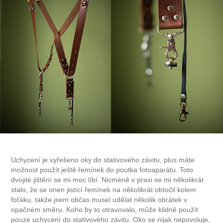
Uchycení je vyřešeno oky do stativového závitu, plus máte
možnost použít ještě řemínek do poutka fotoaparátu. Toto
dvojité jištění se mi moc líbí. Nicméně v praxi se mi několikrát
stalo, že se onen jistící řemínek na několikrát obtočil kolem
foťáku, takže jsem občas musel udělat několik obrátek v
opačném směru. Koho by to otravovalo, může klidně použít
pouze uchycení do stativového závitu. Oko se nijak nepovoluje,