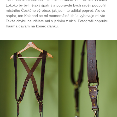
celou svatební sezónu. Tím nechci vůbec říct, že ten od firmy
Lokoko by byl nějaký špatný a popravdě bych raději podpořil
místního Českého výrobce, jak jsem to udělal poprvé. Ale co
naplat, ten Kalahari se mi momentálně líbí a vyhovuje mi víc.
Takže chybu neuděláte ani s jedním z nich. Fotografii popruhu
Kaama dávám na konec článku.