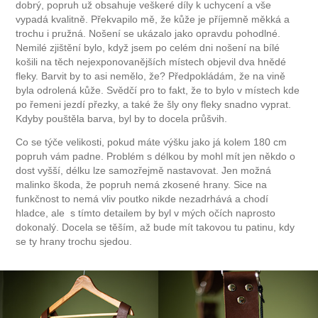
dobrý, popruh už obsahuje veškeré díly k uchycení a vše
vypadá kvalitně. Překvapilo mě, že kůže je příjemně měkká a
trochu i pružná. Nošení se ukázalo jako opravdu pohodlné.
Nemilé zjištění bylo, když jsem po celém dni nošení na bílé
košili na těch nejexponovanějších místech objevil dva hnědé
fleky. Barvit by to asi nemělo, že? Předpokládám, že na vině
byla odrolená kůže. Svědčí pro to fakt, že to bylo v místech kde
po řemeni jezdí přezky, a také že šly ony fleky snadno vyprat.
Kdyby pouštěla barva, byl by to docela průšvih.
Co se týče velikosti, pokud máte výšku jako já kolem 180 cm
popruh vám padne. Problém s délkou by mohl mít jen někdo o
dost vyšší, délku lze samozřejmě nastavovat. Jen možná
malinko škoda, že popruh nemá zkosené hrany. Sice na
funkčnost to nemá vliv poutko nikde nezadrhává a chodí
hladce, ale s tímto detailem by byl v mých očích naprosto
dokonalý. Docela se těším, až bude mít takovou tu patinu, kdy
se ty hrany trochu sjedou.​​​​​​​