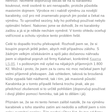
nehrozí. Nicméně doporučuji občas se na tu karabinku
kouknout, mně osobně to ani nenapadlo, protože působila
masivním dojmem. Výrobce mi i nabídl výměnu za novější
karabinky, což pro mě znamenalo popruh jim poslat a čekat na
výměnu. To uprostřed sezóny, kdy ho potřebuji používat nebylo
optimální řešení. Nakonec jsme se dohodli, že mi karabinky
zašlou a já si je někde nechám vyměnit. V tomto ohledu oceňuji
vstřícnost a ochotu výrobce tento problém řešit.
Celé to dopadlo trochu překvapivě. Rozhodl jsem se, že si
koupím popruh ještě jeden, abych měl případnou zálohu. S
žádným velkým očekáváním a spíš jako dočasnou náhradu
jsem si objednal popruh od firmy Kalahari, konkrétně
Kaama
LS-85
. I s poštovným mě vyšel na nějakých příjemných 1.800
Kč. Možná i proto, že jsem za tu cenu nic moc nečekal jsem byl
velmi příjemně překvapen. Jak vzhledem, taková ta broušená
kůže vypadá fakt nádherně, tak i tím, jak masivně působí.
Karabinka je v tomto případě řešená trochu jinak, ale po
předchozí zkušenosti si to určitě pohlídám (doporučuji používat
i dvojí jištění pomocí řemínku, tak jak to dělám i já).
Přiznám se, že se mi tento řemen zalíbil natolik, že na výměnu
karabinek u toho starého zatím ani nedošlo a odfotil jsem s ním