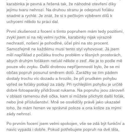
karabinka je pevná a řešená tak, že náhodné otevření díky
jejímu tvaru nehrozí. Na druhou stranu je odepnutí foťáku
snadné a rychlé. Je znát, že si s pečlivým výběrem dílů k
uchycení někdo tu práci dal.
První zkušenost z focení s tímto popruhem mám tedy pozitivní,
zvykl jsem si na něj velmi rychle, karabinky nijak výrazně
nechrastí, nošení je pohodlné, účel plní na sto procent.
Samozřejmě ne každému musí tento styl vyhovovat. Já jsem
měl například z počátku trochu problém v těsných prostorách,
abych druhým foťákem neťukl někde o zeď. Ale je to podle mě
pouze věc zvyku. Další drobnou nepříjemností bylo, že se mi
občas popruh posunul směrem dolů. Zarážky se tím pádem
dostaly trochu víc dozadu a hrozilo, že při prudkém pohybu
vpřed se foťáky potkají za zády. Při rychlejším pohybu je určitě
dobré fotoaparáty přidržovat rukama. Na popruhu jsou zároveň
v oblasti ramenou dvě očka, kam si můžete přichytit další foťák,
nebo jiné příslušenství. Mně se osvědčily právě jako ukazatel
toho, že mám řemen ve správné poloze a ona kolize za mými
zády nehrozí.
Po prvním focení jsem velmi spokojen, vše se zdá být funkční a
navíc vypadá i dobře. Pokud potřebujete popruh na dvě těla,