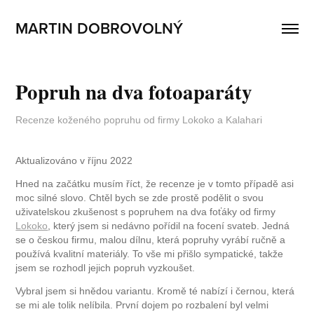
MARTIN DOBROVOLNÝ
Popruh na dva fotoaparáty
Recenze koženého popruhu od firmy Lokoko a Kalahari
Aktualizováno v říjnu 2022
Hned na začátku musím říct, že recenze je v tomto případě asi
moc silné slovo. Chtěl bych se zde prostě podělit o svou
uživatelskou zkušenost s popruhem na dva foťáky od firmy
Lokoko
, který jsem si nedávno pořídil na focení svateb. Jedná
se o českou firmu, malou dílnu, která popruhy vyrábí ručně a
používá kvalitní materiály. To vše mi přišlo sympatické, takže
jsem se rozhodl jejich popruh vyzkoušet.
Vybral jsem si hnědou variantu. Kromě té nabízí i černou, která
se mi ale tolik nelíbila. První dojem po rozbalení byl velmi