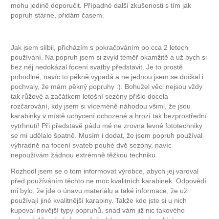
mohu jedině doporučit. Případné další zkušenosti s tím jak
popruh stárne, přidám časem.
Jak jsem slíbil, přicházím s pokračováním po cca 2 letech
používání. Na popruh jsem si zvykl téměř okamžitě a už bych si
bez něj nedokázal focení svatby představit. Je to prostě
pohodlné, navíc to pěkně vypadá a ne jednou jsem se dočkal i
pochvaly, že mám pěkný popruhy :). Bohužel věci nejsou vždy
tak růžové a začátkem letošní sezóny přišlo docela
rozčarování, kdy jsem si víceméně náhodou všiml, že jsou
karabinky v místě uchycení ochozené a hrozí tak bezprostřední
vytrhnutí! Při představě pádu mé ne zrovna levné fototechniky
se mi udělalo špatně. Musím i dodat, že jsem popruh používal
výhradně na focení svateb pouhé dvě sezóny, navíc
nepoužívám žádnou extrémně těžkou techniku.
Rozhodl jsem se o tom informovat výrobce, abych jej varoval
před používáním těchto ne moc kvalitních karabinek. Odpovědí
mi bylo, že jde o únavu materiálu a také informace, že už
používají jiné kvalitnější karabiny. Takže kdo jste si u nich
kupoval novější typy popruhů, snad vám již nic takového