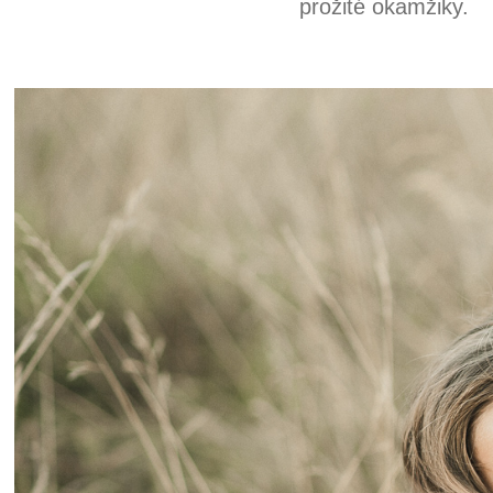
prožité okamžiky.