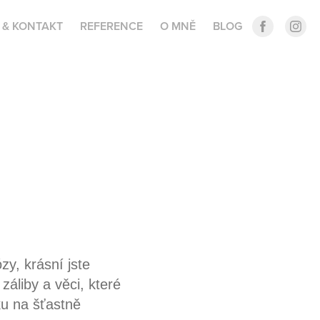
 & KONTAKT
REFERENCE
O MNĚ
BLOG
y, krásní jste
záliby a věci, které
ku na šťastně