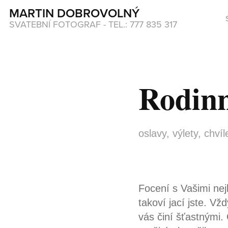
MARTIN DOBROVOLNÝ
SVATEBNÍ FOTOGRAF - TEL.: 777 835 317
Rodinn
oslavy, výlety, chví
Focení s Vašimi nej
takoví jací jste. Vž
vás činí šťastnými