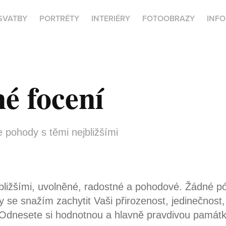
SVATBY
PORTRÉTY
INTERIÉRY
FOTOOBRAZY
INFO
é focení
le pohody s těmi nejbližšími
bližšími, uvolněné, radostné a pohodové. Žádné póz
dy se snažím zachytit Vaši přirozenost, jedinečnost, 
. Odnesete si hodnotnou a hlavně pravdivou památ