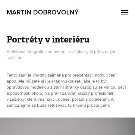
MARTIN DOBROVOLNÝ
Portréty v interiéru
Ateliérová fotografie zhotovené se záblesky či přirozeným
světlem.
Tento žánr je vhodný zejména pro prezentaci módy, líčení
apod. Ale můžete si i jen tak vyzkoušet, jaké je to být
opravdovou modelkou z titulní stránky časopisu se vší tou péčí
a pozorností okolo. Na přání zařídím služby profesionální
vizážistky, která vás nalíčí, učeše, poradí s oblečením. A
samozřejmě se bude retušovat, to k tomu prostě patří.